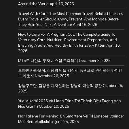
Around the World
April 16, 2026
Travel With Care: The Most Common Travel-Related Illnesses
Every Traveller Should Know, Prevent, And Manage Before
They Ruin Your Next Adventure
April 16, 2026
How to Care For A Pregnant Cat: The Complete Guide To
Veterinary Care, Nutrition, Environment Preparation, And
Ensuring A Safe And Healthy Birth for Every Kitten
April 16,
2026
MT5로 나만의 투자 시스템 구축하기
December 8, 2025
도파민 카라오케, 강남의 밤을 감성적 품격으로 완성하는 하이엔
드 라운지
November 26, 2025
강남구구단, 감성을 디자인하는 강남의 예술적 공간
October 25,
2025
Yua Mikami 2025 Và Hành Trình Trở Thành Biểu Tượng Văn
Hóa Giải Trí
October 10, 2025
Når Tallene Får Mening: En Smartere Vei Til Lånebeslutninger
Med Rentekalkulator
June 25, 2025