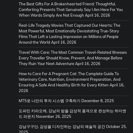
The Best Gifts For A Brokenhearted Friend: Thoughtful,
Comforting Presents That Genuinely Say I Am Here For You
When Words Simply Are Not Enough
April 16, 2026
Real-Life Tragedy Movies That Captured Our Hearts: The
Most Powerful, Most Emotionally Devastating True-Story
Films That Left a Lasting Impression on Millions of People
Around the World
April 16, 2026
Travel With Care: The Most Common Travel-Related Illnesses
Every Traveller Should Know, Prevent, And Manage Before
They Ruin Your Next Adventure
April 16, 2026
How to Care For A Pregnant Cat: The Complete Guide To
Veterinary Care, Nutrition, Environment Preparation, And
Ensuring A Safe And Healthy Birth for Every Kitten
April 16,
2026
MT5로 나만의 투자 시스템 구축하기
December 8, 2025
도파민 카라오케, 강남의 밤을 감성적 품격으로 완성하는 하이엔
드 라운지
November 26, 2025
강남구구단, 감성을 디자인하는 강남의 예술적 공간
October 25,
2025