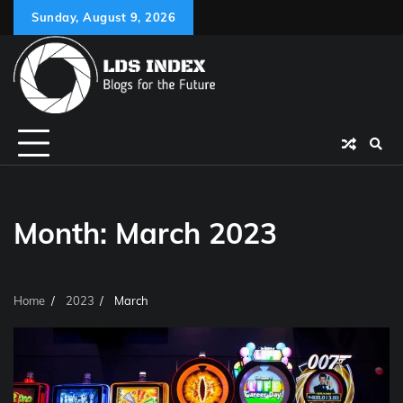
Skip
Sunday, August 9, 2026
to
content
Month:
March 2023
Home
2023
March