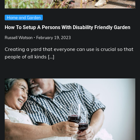
Home and Garden
How To Setup A Persons With Disability Friendly Garden
Russell Watson
February 19, 2023
Creating a yard that everyone can use is crucial so that
people of all kinds […]