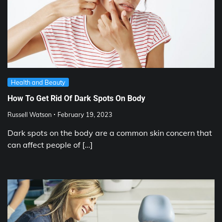
Health and Beauty
How To Get Rid Of Dark Spots On Body
Russell Watson
February 19, 2023
Dark spots on the body are a common skin concern that
can affect people of […]