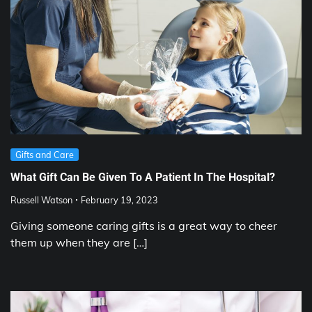
Gifts and Care
What Gift Can Be Given To A Patient In The Hospital?
Russell Watson
February 19, 2023
Giving someone caring gifts is a great way to cheer
them up when they are […]