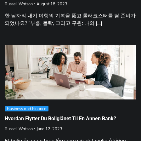
Russell Watson
August 18, 2023
한 남자의 내기 여행의 기복을 뚫고 롤러코스터를 탈 준비가
되었나요? “부흥, 몰락, 그리고 구원: 나의 […]
Business and Finance
Hvordan Flytter Du Boliglånet Til En Annen Bank?
Russell Watson
June 12, 2023
Et boliglån er en type lån som gjør det mulig å kjøpe