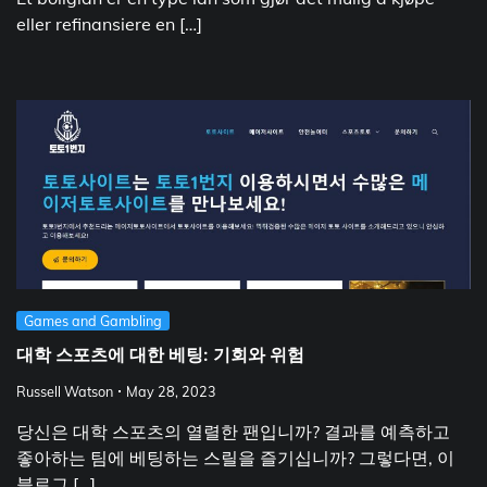
eller refinansiere en […]
Games and Gambling
대학 스포츠에 대한 베팅: 기회와 위험
Russell Watson
May 28, 2023
당신은 대학 스포츠의 열렬한 팬입니까? 결과를 예측하고
좋아하는 팀에 베팅하는 스릴을 즐기십니까? 그렇다면, 이
블로그 […]