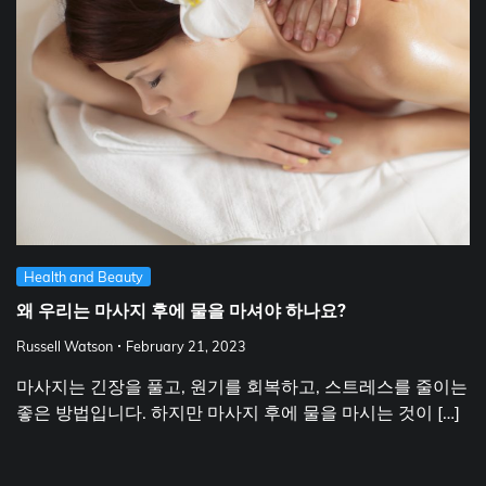
Health and Beauty
왜 우리는 마사지 후에 물을 마셔야 하나요?
Russell Watson
February 21, 2023
마사지는 긴장을 풀고, 원기를 회복하고, 스트레스를 줄이는
좋은 방법입니다. 하지만 마사지 후에 물을 마시는 것이 […]