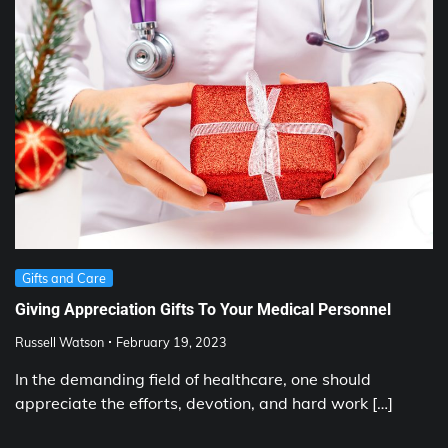
Gifts and Care
Giving Appreciation Gifts To Your Medical Personnel
Russell Watson
February 19, 2023
In the demanding field of healthcare, one should
appreciate the efforts, devotion, and hard work […]