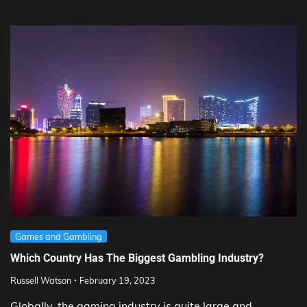
Games and Gambling
Which Country Has The Biggest Gambling Industry?
Russell Watson
February 19, 2023
Globally, the gaming industry is quite large and