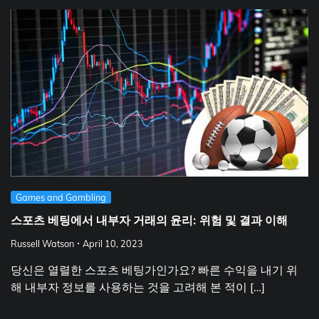
Games and Gambling
스포츠 베팅에서 내부자 거래의 윤리: 위험 및 결과 이해
Russell Watson
April 10, 2023
당신은 열렬한 스포츠 베팅가인가요? 빠른 수익을 내기 위
해 내부자 정보를 사용하는 것을 고려해 본 적이 […]