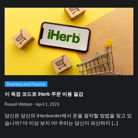
Business and Finance
이 독점 코드로 iHerb 주문 비용 절감
Russell Watson
April 1, 2023
당신은 당신의 iHerborder에서 돈을 절약할 방법을 찾고 있
습니까? 더 이상 보지 마! 우리는 당신이 파산하지 […]