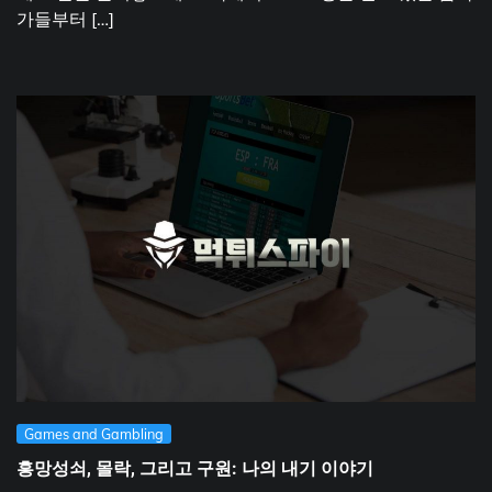
가들부터 […]
Games and Gambling
흥망성쇠, 몰락, 그리고 구원: 나의 내기 이야기