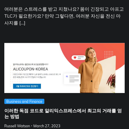
여러분은 스트레스를 받고 지쳤나요? 몸이 긴장되고 아프고
TLC가 필요한가요? 만약 그렇다면, 여러분 자신을 전신 마
사지를 […]
Business and Finance
이러한 독점 코드로 알리익스프레스에서 최고의 거래를 얻
는 방법
Russell Watson
March 27, 2023