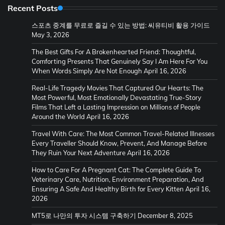
Recent Posts
스포츠 중계를 무료로 즐길 수 있는 방법: 씨유티비 활용 가이드
May 3, 2026
The Best Gifts For A Brokenhearted Friend: Thoughtful,
Comforting Presents That Genuinely Say I Am Here For You
When Words Simply Are Not Enough
April 16, 2026
Real-Life Tragedy Movies That Captured Our Hearts: The
Most Powerful, Most Emotionally Devastating True-Story
Films That Left a Lasting Impression on Millions of People
Around the World
April 16, 2026
Travel With Care: The Most Common Travel-Related Illnesses
Every Traveller Should Know, Prevent, And Manage Before
They Ruin Your Next Adventure
April 16, 2026
How to Care For A Pregnant Cat: The Complete Guide To
Veterinary Care, Nutrition, Environment Preparation, And
Ensuring A Safe And Healthy Birth for Every Kitten
April 16,
2026
MT5로 나만의 투자 시스템 구축하기
December 8, 2025