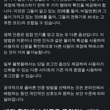
계정에 액세스하기 전에 두 가지 형태의 확인을 제공해야 합
니다. 이것은 그들이 알고 있는 것(예를 들어, 비밀번호)과 그
들이 가지고 있는 것(예를 들어, 그들의 전화기로 보내는 고
유한 코드)의 조합일 수 있습니다.
생체 인증은 점점 인기를 얻고 있는 또 다른 옵션입니다. 이
방법은 지문이나 안면 인식과 같은 물리적 특성을 사용하여
사용자의 신원을 확인하므로 다른 사람이 계정에 액세스하
는 것이 거의 불가능합니다.
일부 플랫폼에서는 단일 로그인 옵션도 제공하여 사용자가
신뢰할 수 있는 다른 사이트의 기존 자격 증명을 사용하여
로그인할 수 있습니다.
궁극적으로 올바른 인증 방법을 선택하는 것은 온라인에서
베팅하는 동안 개인적인 선호도와 원하는 보안 수준에 따라
달라집니다.