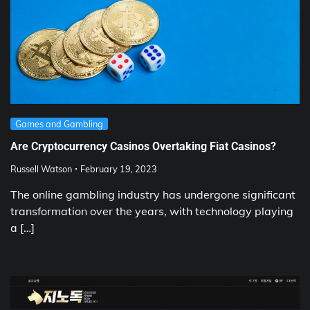
Games and Gambling
Are Cryptocurrency Casinos Overtaking Fiat Casinos?
Russell Watson
February 19, 2023
The online gambling industry has undergone significant
transformation over the years, with technology playing
a […]