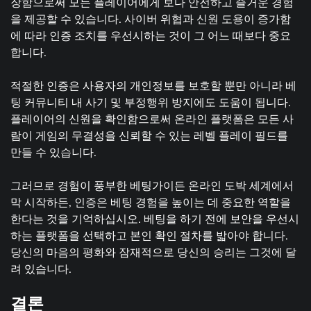
장함으로써 모든 플레이어에게 보다 안전하고 즐거운 경험
을 제공할 수 있습니다. 사이버 위협과 신원 도용이 증가함
에 따라 인증 조치를 우선시하는 것이 그 어느 때보다 중요
합니다.
적절한 인증은 사용자의 개인정보를 보호할 뿐만 아니라 베
팅 커뮤니티 내 사기 및 부정행위 방지에도 도움이 됩니다.
플레이어의 신원을 확인함으로써 온라인 플랫폼은 모든 사
람이 게임의 무결성을 신뢰할 수 있는 레벨 플레이 필드를
만들 수 있습니다.
그러므로 경험이 풍부한 베팅가이든 온라인 도박 세계에서
막 시작하든, 인증은 베팅 경험을 높이는 데 중요한 역할을
한다는 것을 기억하십시오. 베팅을 하기 전에 보안을 우선시
하는 플랫폼을 선택하고 본인 확인 절차를 밟아야 합니다.
당신의 마음의 평화와 잠재적으로 당신의 승리는 그것에 달
려 있습니다.
결론