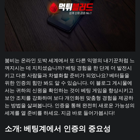
붐비는 온라인 도박 세계에서 또 다른 익명의 내기꾼처럼 느
껴지시는 데 지치셨습니까? 베팅 경험을 한 단계 더 발전시
키고 다른 사람들과 차별화할 준비가 되었나요? 베터들을
위한 인증의 힘만 봐도 알 수 있습니다. 이 블로그 게시물에
서는 귀하의 신원을 확인하는 것이 베팅 게임을 향상시키고
보안 조치를 강화하며 보다 개인화된 맞춤형 경험을 제공하
는 방법을 살펴봅니다. 인증을 통해 완전히 새로운 가능성의
세계를 열 준비를 하세요. 지금 바로 들어가봅시다!
소개: 베팅계에서 인증의 중요성