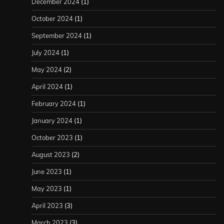
December 2024
(1)
October 2024
(1)
September 2024
(1)
July 2024
(1)
May 2024
(2)
April 2024
(1)
February 2024
(1)
January 2024
(1)
October 2023
(1)
August 2023
(2)
June 2023
(1)
May 2023
(1)
April 2023
(3)
March 2023
(3)