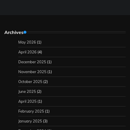
Archives
May 2026
(1)
April 2026
(4)
December 2025
(1)
November 2025
(1)
October 2025
(2)
June 2025
(2)
April 2025
(1)
February 2025
(1)
January 2025
(3)