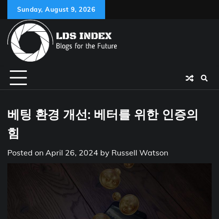
Skip
Sunday, August 9, 2026
to
content
베팅 환경 개선: 베터를 위한 인증의
힘
Posted on
April 26, 2024
by
Russell Watson