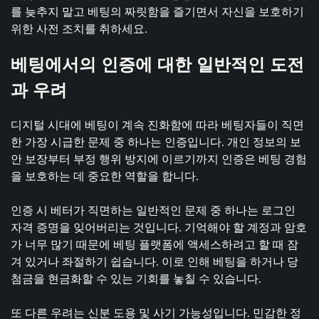
를 늦추지 말고 베팅의 짜릿함을 즐기면서 자신을 보호하기
위한 사전 조치를 취하세요.
베팅에서의 인증에 대한 일반적인 도전
과 우려
디지털 시대에 베팅이 계속 진화함에 따라 베팅자들이 직면
한 가장 시급한 문제 중 하나는 인증입니다. 개인 정보의 보
안 보장부터 부정 행위 방지에 이르기까지 인증은 베팅 경험
을 보호하는 데 중요한 역할을 합니다.
인증 시 베터가 직면하는 일반적인 문제 중 하나는 로그인
자격 증명을 잊어버리는 것입니다. 기억해야 할 계정과 암호
가 너무 많기 때문에 베팅 플랫폼에 액세스하려고 할 때 잠
겨 있거나 좌절하기 쉽습니다. 이로 인해 베팅을 하거나 당
첨금을 현금화할 수 있는 기회를 놓칠 수 있습니다.
또 다른 우려는 신분 도용 및 사기 가능성입니다. 민감한 정