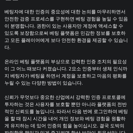
베팅자에 대한 인증의 중요성에 대한 논의를 마무리하면서
안전한 검증 프로세스를 구현하면 베팅 경험을 높일 수 있음
이 분명합니다. 권한이 있는 사용자만 계정에 액세스할 수
있도록 보장함으로써 베팅 플랫폼은 민감한 정보를 보호하
고 모든 플레이어에게 보다 안전한 환경을 제공할 수 있습니
다.
온라인 베팅 플랫폼의 부상으로 강력한 인증 조치의 필요성
이 그 어느 때보다 커졌습니다. 2요소 인증부터 생체 인식까
지 베팅자가 베팅을 하면서 계정을 보호하고 마음의 평화를
누릴 수 있는 다양한 방법이 있습니다.
신뢰가 무엇보다 중요한 산업에서 강력한 인증 프로토콜에
투자하는 것은 사용자를 보호할 뿐만 아니라 플랫폼의 전반
적인 신뢰도를 높입니다. 따라서 다음 번에 로그인하여 베팅
을 할 때 잠시 시간을 내어 개인 정보와 베팅 경험을 원활하
게 유지하는 데 있어 인증의 힘을 높이십시오. 결국 도박의
짜릿함을 책임감 있게 즐기려면 항상 보안이 최우선입니다.