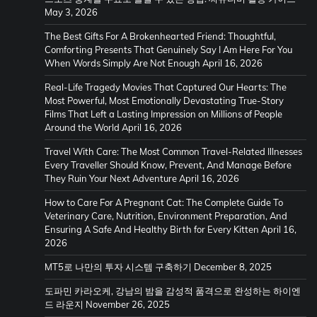
May 3, 2026
The Best Gifts For A Brokenhearted Friend: Thoughtful,
Comforting Presents That Genuinely Say I Am Here For You
When Words Simply Are Not Enough
April 16, 2026
Real-Life Tragedy Movies That Captured Our Hearts: The
Most Powerful, Most Emotionally Devastating True-Story
Films That Left a Lasting Impression on Millions of People
Around the World
April 16, 2026
Travel With Care: The Most Common Travel-Related Illnesses
Every Traveller Should Know, Prevent, And Manage Before
They Ruin Your Next Adventure
April 16, 2026
How to Care For A Pregnant Cat: The Complete Guide To
Veterinary Care, Nutrition, Environment Preparation, And
Ensuring A Safe And Healthy Birth for Every Kitten
April 16,
2026
MT5로 나만의 투자 시스템 구축하기
December 8, 2025
도파민 카라오케, 강남의 밤을 감성적 품격으로 완성하는 하이엔
드 라운지
November 26, 2025