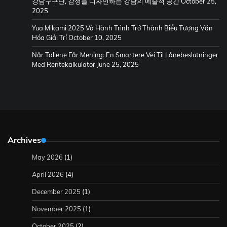
강남구구단, 감성을 디자인하는 강남의 예술적 공간
October 25,
2025
Yua Mikami 2025 Và Hành Trình Trở Thành Biểu Tượng Văn
Hóa Giải Trí
October 10, 2025
Når Tallene Får Mening: En Smartere Vei Til Lånebeslutninger
Med Rentekalkulator
June 25, 2025
Archives
May 2026
(1)
April 2026
(4)
December 2025
(1)
November 2025
(1)
October 2025
(2)