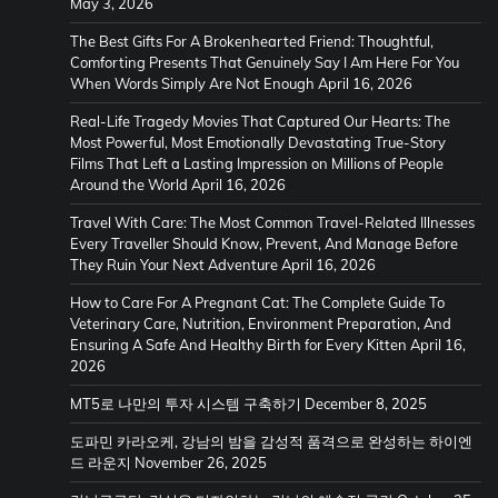
May 3, 2026
The Best Gifts For A Brokenhearted Friend: Thoughtful,
Comforting Presents That Genuinely Say I Am Here For You
When Words Simply Are Not Enough
April 16, 2026
Real-Life Tragedy Movies That Captured Our Hearts: The
Most Powerful, Most Emotionally Devastating True-Story
Films That Left a Lasting Impression on Millions of People
Around the World
April 16, 2026
Travel With Care: The Most Common Travel-Related Illnesses
Every Traveller Should Know, Prevent, And Manage Before
They Ruin Your Next Adventure
April 16, 2026
How to Care For A Pregnant Cat: The Complete Guide To
Veterinary Care, Nutrition, Environment Preparation, And
Ensuring A Safe And Healthy Birth for Every Kitten
April 16,
2026
MT5로 나만의 투자 시스템 구축하기
December 8, 2025
도파민 카라오케, 강남의 밤을 감성적 품격으로 완성하는 하이엔
드 라운지
November 26, 2025