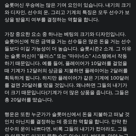
슬롯머신 우승에는 많은 기여 요인이 있습니다. 내기의 크기
와 디자인, 선수의 운, 그리고 기계의 특징은 모두 선수가 보
상을 받을지 여부를 결정하는 역할을 합니다.
가장 중요한 요소 중 하나는 베팅의 크기와 디자인입니다.
슬롯머신에 적은 금액을 거는 선수들은 많은 돈을 거는 선수
들보다 이길 가능성이 더 높습니다. 슬롯시즌2 소개. 그 이유
는 슬롯 머신이 “플러스” 또는 “마이너스” 시스템에서 작동
하기 때문입니다. 예를 들어, 플레이어가 10달러를 걸었을
때 기계가 12달러의 상금을 지불하면 플레이어는 2달러를
획득하게 됩니다. 하지만 플레이어가 같은 기계에 100달러
를 걸면 20달러를 땄을 것입니다. 왜냐하면 그들의 내기가
더 크기 때문입니다(기계가 더 많은 상품을 줍니다), 그들은
총 20달러를 땄습니다.
행운은 또한 누군가가 슬롯머신에서 돈을 지불하고 떠날 것
인지 아닌지를 결정하는 데 중요한 역할을 합니다. 만약 한
선수의 운이 나쁘다면, 비록 그들의 내기가 컸더라도, 그들
은 아무것도 이기지 못할 수도 있습니다. 반대로, 만약 누군