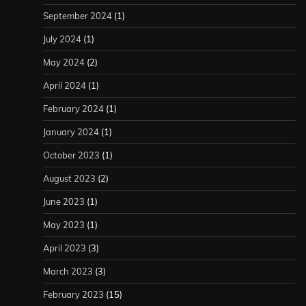
September 2024
(1)
July 2024
(1)
May 2024
(2)
April 2024
(1)
February 2024
(1)
January 2024
(1)
October 2023
(1)
August 2023
(2)
June 2023
(1)
May 2023
(1)
April 2023
(3)
March 2023
(3)
February 2023
(15)