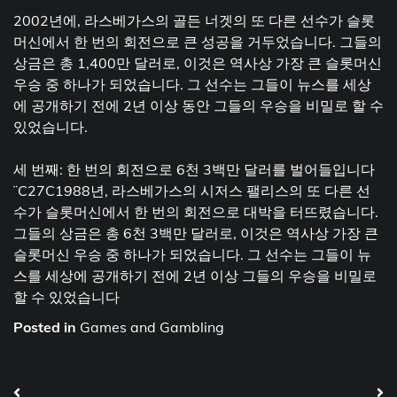
2002년에, 라스베가스의 골든 너겟의 또 다른 선수가 슬롯
머신에서 한 번의 회전으로 큰 성공을 거두었습니다. 그들의
상금은 총 1,400만 달러로, 이것은 역사상 가장 큰 슬롯머신
우승 중 하나가 되었습니다. 그 선수는 그들이 뉴스를 세상
에 공개하기 전에 2년 이상 동안 그들의 우승을 비밀로 할 수
있었습니다.
세 번째: 한 번의 회전으로 6천 3백만 달러를 벌어들입니다
¨C27C1988년, 라스베가스의 시저스 팰리스의 또 다른 선
수가 슬롯머신에서 한 번의 회전으로 대박을 터뜨렸습니다.
그들의 상금은 총 6천 3백만 달러로, 이것은 역사상 가장 큰
슬롯머신 우승 중 하나가 되었습니다. 그 선수는 그들이 뉴
스를 세상에 공개하기 전에 2년 이상 그들의 우승을 비밀로
할 수 있었습니다
Posted in
Games and Gambling
Post