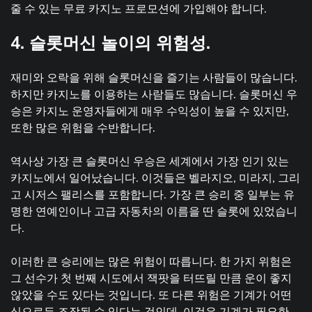
줄 수 있는 무료 카지노 프로모션에 가입해야 합니다.
4. 슬롯머신 놀이의 위험성.
재미와 오락을 위해 슬롯머신을 즐기는 사람들이 많습니다.
하지만 카지노를 이용하는 사람들도 많습니다. 슬롯머신 우
승은 카지노 운영자들에게 매우 수익성이 높을 수 있지만,
또한 많은 위험을 수반합니다.
역사상 가장 큰 슬롯머신 우승은 세계에서 가장 인기 있는
카지노에서 일어났습니다. 이것들은 벨라지오, 미라지, 그리
고 시저스 팰리스를 포함합니다. 가장 큰 승리 중 일부는 유
명한 연예인이나 고급 자동차의 이름을 딴 슬롯에 있었습니
다.
이러한 큰 승리에는 많은 위험이 따릅니다. 한 가지 위험은
그 선수가 첫 번째 시도에서 잭팟을 터뜨릴 만큼 운이 좋지
않았을 수도 있다는 것입니다. 또 다른 위험은 기계가 어떤
식으로든 조작될 수 있다는 것인데, 이것은 기계가 필요한