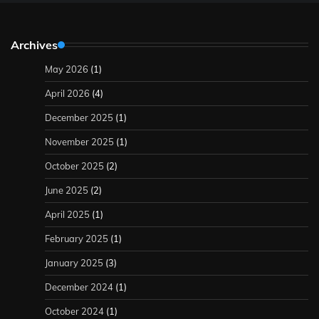
Archives
May 2026
(1)
April 2026
(4)
December 2025
(1)
November 2025
(1)
October 2025
(2)
June 2025
(2)
April 2025
(1)
February 2025
(1)
January 2025
(3)
December 2024
(1)
October 2024
(1)