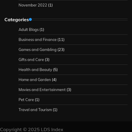
November 2022
(1)
Categories
Adult Blogs
(1)
Business and Finance
(11)
Games and Gambling
(23)
Gifts and Care
(3)
Health and Beauty
(5)
Home and Garden
(4)
Movies and Entertainment
(3)
Pet Care
(1)
Travel and Tourism
(1)
Copyright © 2025 LDS Index